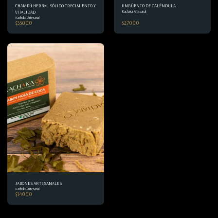
CHAMPÚ HERBAL SÓLIDO CRECIMIENTO Y
UNGÜENTO DE CALÉNDULA
Kachaka Artesanal
VITALIDAD
Kachaka Artesanal
$
35000
$
27000
JABONES ARTESANALES
Kachaka Artesanal
$
14000