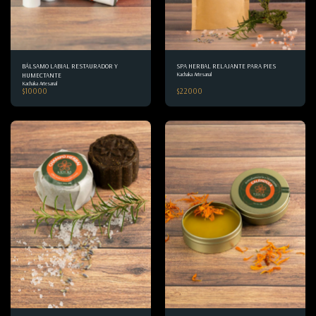
BÁLSAMO LABIAL RESTAURADOR Y
SPA HERBAL RELAJANTE PARA PIES
Kachaka Artesanal
HUMECTANTE
Kachaka Artesanal
$
10000
$
22000